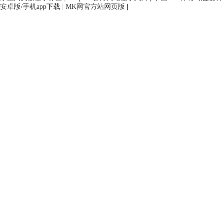
安卓版/手机app下载
|
MK网官方站网页版
|