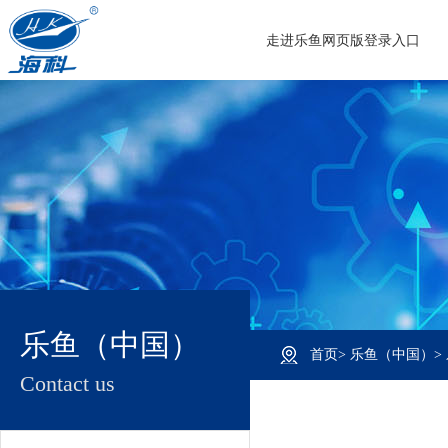
走进乐鱼网页版登录入口
乐鱼（中国）
首页
>
乐鱼（中国）
>
Contact us