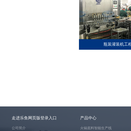
瓶装灌装机工
走进乐鱼网页版登录入口
产品中心
公司简介
火锅底料智能生产线