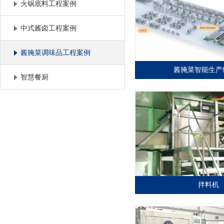
火锅底料工程案例
中式酱卤工程案例
酱腌菜调味品工程案例
酱腌菜智能生产
智慧餐厨
拌料机